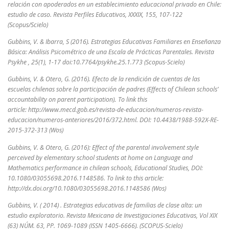
relación con apoderados en un establecimiento educacional privado en Chile:
estudio de caso. Revista Perfiles Educativos, XXXIX, 155, 107-122
(Scopus/Scielo)
Gubbins, V. & Ibarra, S (2016). Estrategias Educativas Familiares en Enseñanza
Básica: Análisis Psicométrico de una Escala de Prácticas Parentales. Revista
Psykhe , 25(1), 1-17 doi:10.7764/psykhe.25.1.773 (Scopus-Scielo)
Gubbins, V. & Otero, G. (2016). Efecto de la rendición de cuentas de las
escuelas chilenas sobre la participación de padres (Effects of Chilean schools’
accountability on parent participation)
.
To link this
article: http://www.mecd.gob.es/revista-de-educacion/numeros-revista-
educacion/numeros-anteriores/2016/372.html. DOI: 10.4438/1988-592X-RE-
2015-372-313 (Wos)
Gubbins, V. & Otero, G. (2016): Effect of the parental involvement style
perceived by elementary school students at home on Language and
Mathematics performance in chilean schools, Educational Studies, DOI:
10.1080/03055698.2016.1148586. To link to this article:
http://dx.doi.org/10.1080/03055698.2016.1148586 (Wos)
Gubbins, V. ( 2014) . Estrategias educativas de familias de clase alta: un
estudio exploratorio.
Revista Mexicana de Investigaciones Educativas,
Vol XIX
(63) NÚM. 63, PP. 1069-1089 (ISSN 1405-6666). (SCOPUS-Scielo)