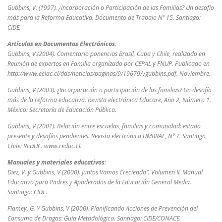
Gubbins, V. (1997). ¿Incorporación o Participación de las Familias? Un desafío
más para la Reforma Educativa. Documento de Trabajo Nº 15. Santiago:
CIDE.
Artículos en Documentos Electrónicos:
Gubbins, V.(2004). Comentario ponencias Brasil, Cuba y Chile, realizado en
Reunión de expertos en Familia organizado por CEPAL y FNUP. Publicado en
http://www.eclac.cl/dds/noticias/paginas/9/19679/vgubbins.pdf. Noviembre.
Gubbins, V (2003). ¿Incorporación o participación de las familias? Un desafío
más de la reforma educativa. Revista electrónica Educare, Año 2, Número 1.
México: Secretaría de Educación Pública.
Gubbins, V (2001). Relación entre escuelas, familias y comunidad: estado
presente y desafíos pendientes. Revista electrónica UMBRAL, Nº 7. Santiago,
Chile: REDUC. www.reduc.cl.
Manuales y materiales educativos
:
Diez, V. y Gubbins, V (2000). Juntos Vamos Creciendo”. Volumen II. Manual
Educativo para Padres y Apoderados de la Educación General Media.
Santiago: CIDE.
Flamey, G. Y Gubbins, V (2000). Planificando Acciones de Prevención del
Consumo de Drogas: Guía Metodológica. Santiago: CIDE/CONACE.