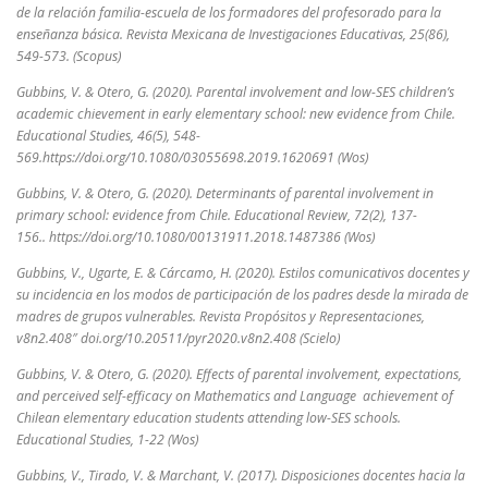
de la relación familia-escuela de los formadores del profesorado para la
enseñanza básica. Revista Mexicana de Investigaciones Educativas, 25(86),
549-573. (Scopus)
Gubbins, V. & Otero, G. (2020). Parental involvement and low-SES children’s
academic chievement in early elementary school: new evidence from Chile.
Educational Studies, 46(5), 548-
569.https://doi.org/10.1080/03055698.2019.1620691 (Wos)
Gubbins, V. & Otero, G. (2020). Determinants of parental involvement in
primary school: evidence from Chile.
Educational Review
,
72
(2), 137-
156.. https://doi.org/10.1080/00131911.2018.1487386 (Wos)
Gubbins, V., Ugarte, E. & Cárcamo, H. (2020). Estilos comunicativos docentes y
su incidencia en los modos de participación de los padres desde la mirada de
madres de grupos vulnerables.
Revista Propósitos y Representaciones,
v8n2.408″ doi.org/10.20511/pyr2020.v8n2.408 (Scielo)
Gubbins, V. & Otero, G. (2020). Effects of parental involvement, expectations,
and perceived self-efficacy on Mathematics and Language achievement of
Chilean elementary education students attending low-SES schools.
Educational Studies, 1-22 (Wos)
Gubbins, V., Tirado, V. & Marchant, V. (2017). Disposiciones docentes hacia la