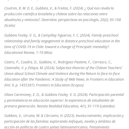
Coutrim, R. M. D. E., Gubbins, V., & Freitas, F. (2024). ¿ Qué nos revela la
producción científica brasileña y chilena sobre las relaciones entre
abuelos/as y nietos/as?. Diversitas: perspectivas en psicología, 20(2), 95-108
(Scielo)
Gubbins Foxley, V. G., & Campillay Figueroa, F. C. (2024). Family-preschool
relationship and family engagement in distance preschool education in the
time of COVID-19 in Chile: toward a change of Principals’ mentality?.
Educational Review, 1-19 (Wos)
Castro, P., Cuadra, D., Gubbins, V., Rodriguez-Pastene, F., Carrasco, C.,
Caamaño, V. y Zelaya, M. (2024). Subjective theories of the Chilean Teachers’
Union about School Climate and Violence during the Return to face-to-face
Education after the Pandemic: A Study of Web News. In Frontiers in Education
(Vol. 9, p. 1455387). Frontiers in Education (Scopus)
Olave Carimoney, E. O., & Gubbins Foxley, V. G. (2024). Participación parental
y permanencia en educación superior: la experiencia de estudiantes de
primera generación. Revista Realidad Educativa, 4(1), 91-119 (Latindex)
Gubbins, V., Urrutia, M. & Cárcamo, H. (2023). Involucramiento, implicación y
participación de las familias: explorando enfoques, niveles y ámbitos de
acción en políticas de cuatro países latinoamericanos. Pensamiento