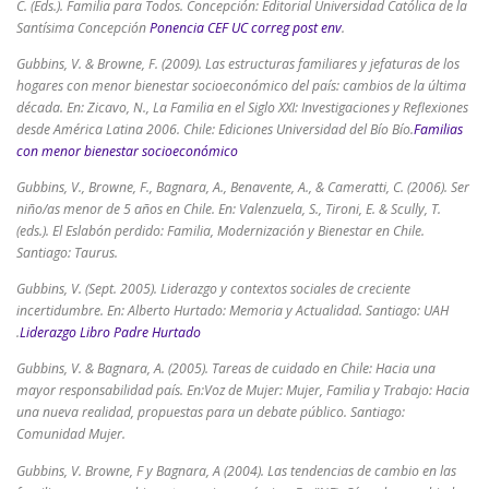
C. (Eds.).
Familia para Todos.
Concepción: Editorial Universidad Católica de la
Santísima Concepción
Ponencia CEF UC correg post env
.
Gubbins, V. & Browne, F. (2009). Las estructuras familiares y jefaturas de los
hogares con menor bienestar socioeconómico del país: cambios de la última
década. En: Zicavo, N., La Familia en el Siglo XXI: Investigaciones y Reflexiones
desde América Latina 2006. Chile: Ediciones Universidad del Bío Bío.
Familias
con menor bienestar socioeconómico
Gubbins, V., Browne, F., Bagnara, A., Benavente, A., & Cameratti, C. (2006). Ser
niño/as menor de 5 años en Chile. En: Valenzuela, S., Tironi, E. & Scully, T.
(eds.). El Eslabón perdido: Familia, Modernización y Bienestar en Chile.
Santiago: Taurus.
Gubbins, V. (Sept. 2005). Liderazgo y contextos sociales de creciente
incertidumbre. En: Alberto Hurtado: Memoria y Actualidad. Santiago: UAH
.
Liderazgo Libro Padre Hurtado
Gubbins, V. & Bagnara, A. (2005). Tareas de cuidado en Chile: Hacia una
mayor responsabilidad país. En:Voz de Mujer: Mujer, Familia y Trabajo: Hacia
una nueva realidad, propuestas para un debate público. Santiago:
Comunidad Mujer.
Gubbins, V. Browne, F y Bagnara, A (2004). Las tendencias de cambio en las