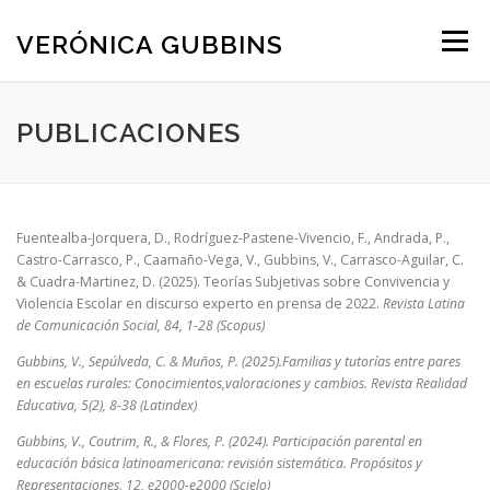
Saltar contenido
VERÓNICA GUBBINS
Menú
PUBLICACIONES
Fuentealba-Jorquera, D., Rodríguez-Pastene-Vivencio, F., Andrada, P.,
Castro-Carrasco, P., Caamaño-Vega, V., Gubbins, V., Carrasco-Aguilar, C.
& Cuadra-Martinez, D. (2025). Teorías Subjetivas sobre Convivencia y
Violencia Escolar en discurso experto en prensa de 2022.
Revista Latina
de Comunicación Social, 84, 1-28 (Scopus)
Gubbins, V., Sepúlveda, C. & Muños, P. (2025).Familias y tutorías entre pares
en escuelas rurales: Conocimientos,valoraciones y cambios.
Revista Realidad
Educativa
, 5(2), 8-38 (Latindex)
Gubbins, V., Coutrim, R., & Flores, P. (2024). Participación parental en
educación básica latinoamericana: revisión sistemática. Propósitos y
Representaciones, 12, e2000-e2000 (Scielo)