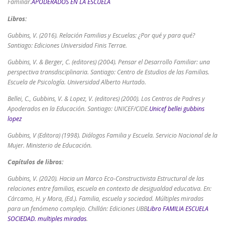
Familiar.
APODERADOS EN LA ESCUELA
Libros:
Gubbins, V. (2016). Relación Familias y Escuelas: ¿Por qué y para qué?
Santiago: Ediciones Universidad Finis Terrae.
Gubbins, V. & Berger, C. (editores) (2004). Pensar el Desarrollo Familiar: una
perspectiva transdisciplinaria. Santiago: Centro de Estudios de las Familias.
Escuela de Psicología. Universidad Alberto Hurtado.
Bellei, C., Gubbins, V. & Lopez, V. (editores) (2000). Los Centros de Padres y
Apoderados en la Educación. Santiago: UNICEF/CIDE.
Unicef bellei gubbins
lopez
Gubbins, V (Editora) (1998). Diálogos Familia y Escuela. Servicio Nacional de la
Mujer. Ministerio de Educación.
Capítulos de libros:
Gubbins, V. (2020).
Hacia un Marco Eco-Constructivista Estructural de las
relaciones entre familias, escuela en contexto de desigualdad
educativa.
En:
Cárcamo, H. y Mora, (Ed.). Familia, escuela y sociedad. Múltiples miradas
para un fenómeno complejo. Chillán: Ediciones UBB
Libro FAMILIA ESCUELA
SOCIEDAD. multiples miradas
.