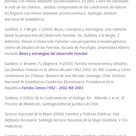
familias con menor bienestar socioeconómico. En (INE). Cómo ha cambiado
la vida de los chilenos… análisis comparativo de las condiciones de vida en
los hogares con menor bienestar socioeconómico. Santiago: Instituto
Nacional de Estadísticas.
Gubbins, V. Y Berger, C (2004). Bases, conceptos y estrategias: Una reflexión
desde la perspectiva del Desarrollo Familiar. En: Gubbins, V & Berger, C
(editores). Pensar el Desarrollo Familiar: una perspectiva transdisciplinaria.
Centro de Estudios de las Familias. Escuela de Psicología. Universidad Alberto
Hurtado
Bases y estrategias del Desarrollo Familiar
Gubbins, V. Browne, F y Bagnara, A (2003). Familia: Innovaciones y Desafíos.
Las familias chilenas en la última década 1992-2002. En: INE: Cuanto y Cómo
cambiamos los Chilenos: Balance de una Década. Santiago, Chile: Instituto
Nacional de Estadísticas-Cuadernos Bicentenario. Presidencia de la
República.
Familia Censos 1992 – 2002 INE 2003
Gubbins, V (2002). De la Confrontación al Diálogo. En: . Alliende, L et al., El
Proceso de Mediación. Santiago:Editorial Jurídica de Chile.
Servicio Nacional de la Mujer (2000). Familias y Políticas Públicas: Una
Reflexión Necesaria. Santiago:Servicio Nacional de la Mujer (Gubbins, V. (Co-
redactora).