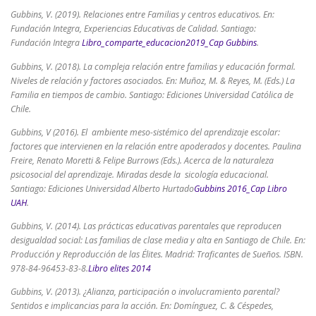
Gubbins, V. (2019). Relaciones entre Familias y centros educativos. En:
Fundación Integra,
Experiencias Educativas de Calidad
. Santiago:
Fundación Integra
Libro_comparte_educacion2019_Cap Gubbins
.
Gubbins, V. (2018). La compleja relación entre familias y educación formal.
Niveles de relación y factores asociados. En: Muñoz, M. & Reyes, M. (Eds.)
La
Familia en tiempos de cambio
. Santiago: Ediciones Universidad Católica de
Chile.
Gubbins, V (2016). El ambiente meso-sistémico del aprendizaje escolar:
factores que intervienen en la relación entre apoderados y docentes. Paulina
Freire, Renato Moretti & Felipe Burrows (Eds.).
Acerca de la naturaleza
psicosocial del aprendizaje. Miradas desde la
sicología educacional
.
Santiago: Ediciones Universidad Alberto Hurtado
Gubbins 2016_Cap Libro
UAH
.
Gubbins, V. (2014). Las prácticas educativas parentales que reproducen
desigualdad social: Las familias de clase media y alta en Santiago de Chile. En:
Producción y Reproducción de las Élites
. Madrid: Traficantes de Sueños. ISBN.
978-84-96453-83-8.
Libro elites 2014
Gubbins, V. (2013). ¿Alianza, participación o involucramiento parental?
Sentidos e implicancias para la acción. En: Domínguez, C. & Céspedes,