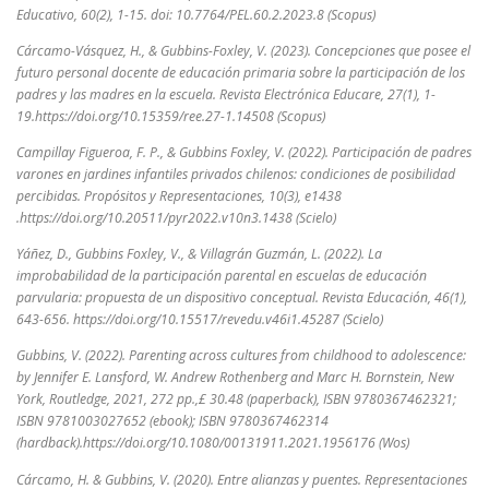
Educativo, 60(2), 1-15. doi: 10.7764/PEL.60.2.2023.8 (Scopus)
Cárcamo-Vásquez, H., & Gubbins-Foxley, V. (2023). Concepciones que posee el
futuro personal docente de educación primaria sobre la participación de los
padres y las madres en la escuela. Revista Electrónica Educare, 27(1), 1-
19.https://doi.org/10.15359/ree.27-1.14508 (Scopus)
Campillay Figueroa, F. P., & Gubbins Foxley, V. (2022). Participación de padres
varones en jardines infantiles privados chilenos: condiciones de posibilidad
percibidas. Propósitos y Representaciones, 10(3), e1438
.https://doi.org/10.20511/pyr2022.v10n3.1438 (Scielo)
Yáñez, D., Gubbins Foxley, V., & Villagrán Guzmán, L. (2022). La
improbabilidad de la participación parental en escuelas de educación
parvularia: propuesta de un dispositivo conceptual. Revista Educación, 46(1),
643-656. https://doi.org/10.15517/revedu.v46i1.45287 (Scielo)
Gubbins, V. (2022). Parenting across cultures from childhood to adolescence:
by Jennifer E. Lansford, W. Andrew Rothenberg and Marc H. Bornstein, New
York, Routledge, 2021, 272 pp.,£ 30.48 (paperback), ISBN 9780367462321;
ISBN 9781003027652 (ebook); ISBN 9780367462314
(hardback).https://doi.org/10.1080/00131911.2021.1956176 (Wos)
Cárcamo, H. & Gubbins, V. (2020). Entre alianzas y puentes. Representaciones