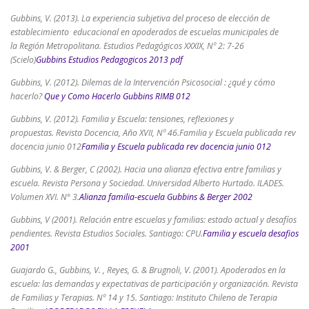
Gubbins, V. (2013). La experiencia subjetiva del proceso de elección de
establecimiento educacional en apoderados de escuelas municipales de
la Región Metropolitana.
Estudios Pedagógicos
XXXIX, Nº 2: 7-26
(Scielo)
Gubbins Estudios Pedagogicos 2013 pdf
Gubbins, V. (2012). Dilemas de la Intervención Psicosocial : ¿qué y cómo
hacerlo?
Que y Como Hacerlo Gubbins RIMB 012
Gubbins, V. (2012). Familia y Escuela: tensiones, reflexiones y
propuestas.
Revista Docencia, Año XVII,
Nº 46.Familia y Escuela publicada rev
docencia junio 012
Familia y Escuela publicada rev docencia junio 012
Gubbins, V. & Berger, C (2002). Hacia una alianza efectiva entre familias y
escuela. Revista Persona y Sociedad. Universidad Alberto Hurtado. ILADES.
Volumen XVI. N° 3.
Alianza familia-escuela Gubbins & Berger 2002
Gubbins, V (2001). Relación entre escuelas y familias: estado actual y desafíos
pendientes. Revista Estudios Sociales. Santiago: CPU.
Familia y escuela desafios
2001
Guajardo G., Gubbins, V. , Reyes, G. & Brugnoli, V. (2001). Apoderados en la
escuela: las demandas y expectativas de participación y organización. Revista
de Familias y Terapias. Nº 14 y 15. Santiago: Instituto Chileno de Terapia